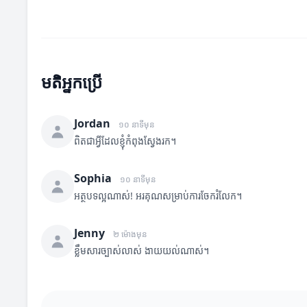
មតិអ្នកប្រើ
Jordan
១០ នាទីមុន
ពិតជាអ្វីដែលខ្ញុំកំពុងស្វែងរក។
Sophia
១០ នាទីមុន
អត្ថបទល្អណាស់! អរគុណសម្រាប់ការចែករំលែក។
Jenny
២ ម៉ោងមុន
ខ្លឹមសារច្បាស់លាស់ ងាយយល់ណាស់។