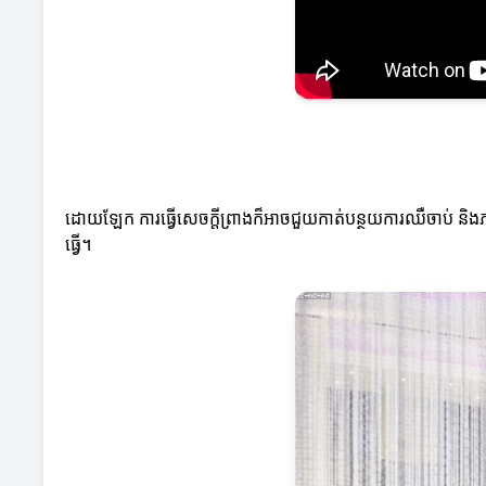
ដោយឡែក ការធ្វើសេចក្តីព្រាងក៏អាចជួយកាត់បន្ថយការឈឺចាប់ និង
ធ្វើ។