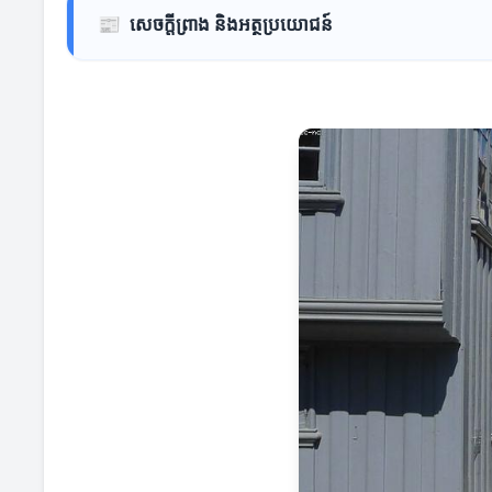
📰
សេចក្តីព្រាង និងអត្ថប្រយោជន៍