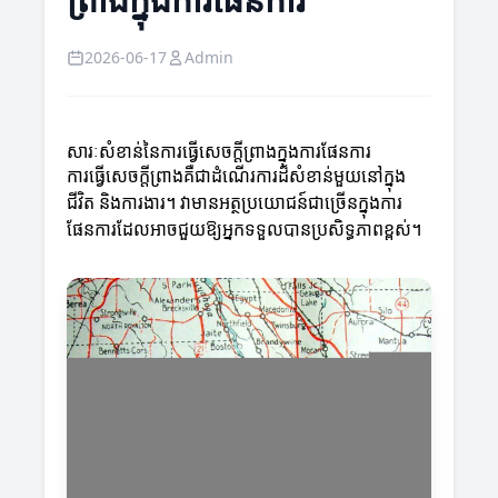
2026-06-17
Admin
សារៈសំខាន់នៃការធ្វើសេចក្តីព្រាងក្នុងការផែនការ
ការធ្វើសេចក្តីព្រាងគឺជាដំណើរការដ៏សំខាន់មួយនៅក្នុង
ជីវិត និងការងារ។ វាមានអត្ថប្រយោជន៍ជាច្រើនក្នុងការ
ផែនការដែលអាចជួយឱ្យអ្នកទទួលបានប្រសិទ្ធភាពខ្ពស់។