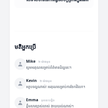
មតិអ្នកប្រើ
Mike
២ ម៉ោងមុន
សូមអរគុណសម្រាប់ព័ត៌មានដ៏ល្អនេះ។
Kevin
២ ម៉ោងមុន
អត្ថបទល្អណាស់! អរគុណសម្រាប់ការចែករំលែក។
Emma
មុននេះបន្តិច
ខ្លឹមសារច្បាស់លាស់ ងាយយល់ណាស់។