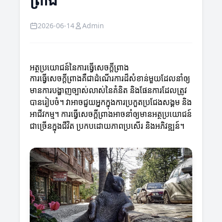
2026-06-14
Admin
អត្ថប្រយោជន៍នៃការធ្វើសេចក្តីព្រាង
ការធ្វើសេចក្តីព្រាងគឺជាដំណើរការដ៏សំខាន់មួយដែលនាំឲ្យ
មានការបង្ហាញច្បាស់លាស់នៃគំនិត និងផែនការដែលត្រូវ
បានរៀបចំ។ វាអាចជួយអ្នកក្នុងការប្រកួតប្រជែងសង្គម និង
អាជីវកម្ម។ ការធ្វើសេចក្តីព្រាងអាចនាំឲ្យមានអត្ថប្រយោជន៍
ជាច្រើនក្នុងជីវិត ប្រកបដោយភាពប្រសើរ និងអភិវឌ្ឍន៍។