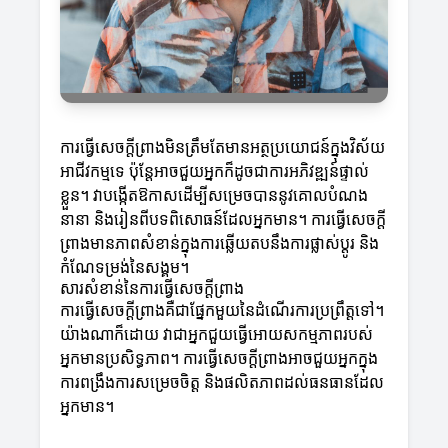
ការធ្វើសេចក្តីព្រាងមិនត្រឹមតែមានអត្ថប្រយោជន៍ក្នុងវិស័យ
អាជីវកម្មទេ ប៉ុន្តែអាចជួយអ្នកក៏ដូចជាការអភិវឌ្ឍន៍ផ្ទាល់
ខ្លួន។ វាបង្កើតឱកាសដើម្បីសម្រេចបាននូវគោលបំណង
នានា និងរៀនពីបទពិសោធន៍ដែលអ្នកមាន។ ការធ្វើសេចក្តី
ព្រាងមានភាពសំខាន់ក្នុងការឆ្លើយតបនឹងការផ្លាស់ប្តូរ និង
កំណែទម្រង់នៃសង្គម។
សារសំខាន់នៃការធ្វើសេចក្តីព្រាង
ការធ្វើសេចក្តីព្រាងគឺជាផ្នែកមួយនៃដំណើរការប្រព្រឹត្តទៅ។
យ៉ាងណាក៏ដោយ វាជាអ្នកជួយធ្វើអោយសកម្មភាពរបស់
អ្នកមានប្រសិទ្ធភាព។ ការធ្វើសេចក្តីព្រាងអាចជួយអ្នកក្នុង
ការពង្រឹងការសម្រេចចិត្ត និងផលិតភាពដល់ធនធានដែល
អ្នកមាន។