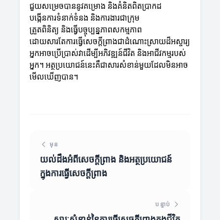
ជួយសម្រេចបាននូវគម្រោង និងគំនិតពិតប្រាកដ
បង្កើនការទំនាក់ទំនង និងការងារជាក្រុម
ត្រួតពិនិត្យ និងធ្វើបច្ចុប្បន្នភាពសកម្មភាព
ដោយសារតែការធ្វើសេចក្តីព្រាងជាដំណោះស្រាយដ៏អស្ចារ្យ
អ្នកអាចប្រើប្រាស់វាដើម្បីអភិវឌ្ឍន៍ជីវិត និងអាជីវកម្មរបស់
អ្នក។ អត្ថប្រយោជន៍នេះគឺជា​សារសំខាន់មួយដែលមិនអាច
មើលឃើញបាន។
មុន
យល់ដឹងអំពីសេចក្តីព្រាង និងអត្ថប្រយោជន៍
ក្នុងការធ្វើសេចក្តីព្រាង
បន្ទាប់
សារៈសំខាន់នៃការធ្វើសេចក្តីព្រាងក្នុងជីវិត