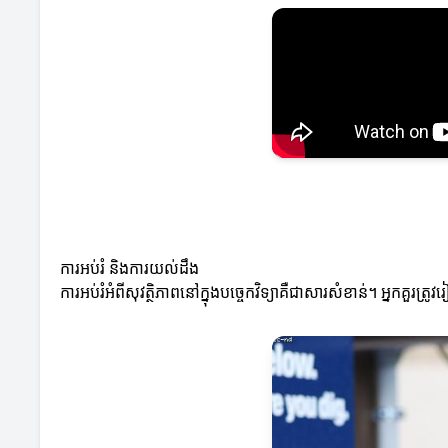
ការអប់រំ និងការយល់ដឹង
ការអប់រំអំពីសុវត្ថិភាពនៅក្នុងបច្ចេកវិទ្យាគឺជាសារសំខាន់។ អ្នកគួរ