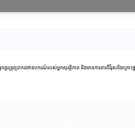
អ្នកគួរត្រូវប្រាកដថាឧបករណ៍របស់អ្នកសុវត្ថិភាព និងមានការពារពីវីរុសនិងគ្រោះថ្