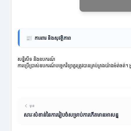
📰
ការពារ និងសុវត្ថិភាព
សន្និសីទ និងឧបករណ៍
ការប្រើប្រាស់ឧបករណ៍បច្ចេកវិទ្យាគួរត្រូវបានគ្រប់គ្រងយ៉ាងម៉ត់ចត់។ 
មុន
សារៈសំខាន់នៃការរៀបចំសម្រាប់ការកើតមានអាសន្ន