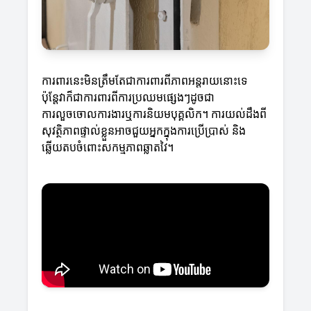
ការពារនេះមិនត្រឹមតែជាការពារពីភាពអន្ដរាយនោះទេ
ប៉ុន្តែវាក៏ជាការពារពីការប្រឈមផ្សេងៗដូចជា
ការលួចចោលការងារឬការនិយមបុគ្គលិក។ ការយល់ដឹងពី
សុវត្ថិភាពផ្ទាល់ខ្លួនអាចជួយអ្នកក្នុងការប្រើប្រាស់ និង
ឆ្លើយតបចំពោះសកម្មភាពឆ្លាតវៃ។