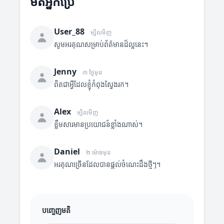
មតិអ្នកប្រើ
User_88
ម្សិលមិញ
សូមអរគុណសម្រាប់ព័ត៌មានដ៏ល្អនេះ។
Jenny
៣ ថ្ងៃមុន
ពិតជាអ្វីដែលខ្ញុំកំពុងស្វែងរក។
Alex
ម្សិលមិញ
ខ្លឹមសារមានប្រយោជន៍ខ្លាំងណាស់។
Daniel
២ ម៉ោងមុន
អរគុណច្រើនដែលបានផ្តល់ចំណេះដឹងថ្មីៗ។
បញ្ចេញមតិ