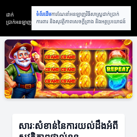
ដាក់
ទំព័រដើម
ការណែនាំអនឡាញ
វិធីសាស្ត្រដាក់ប្រាក់
ប្រាក់អនឡាញ
ការពារ និងសុវត្ថិភាព
សេចក្តីព្រាង និងអត្ថប្រយោជន៍
សារៈសំខាន់នៃការយល់ដឹងអំពី
សុវត្ថិភាពផ្ទាល់ខ្លួន