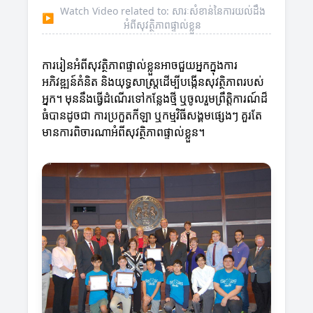
Watch Video related to: សារៈសំខាន់នៃការយល់ដឹង
▶
អំពីសុវត្ថិភាពផ្ទាល់ខ្លួន
ការរៀនអំពីសុវត្ថិភាពផ្ទាល់ខ្លួនអាចជួយអ្នកក្នុងការ
អភិវឌ្ឍន៍គំនិត និងយុទ្ធសាស្ត្រដើម្បីបង្កើនសុវត្ថិភាពរបស់
អ្នក។ មុននឹងធ្វើដំណើរទៅកន្លែងថ្មី ឬចូលរួមព្រឹត្តិការណ៍ដ៏
ធំបានដូចជា ការប្រកួតកីឡា ឬកម្មវិធីសង្គមផ្សេងៗ គួរតែ
មានការពិចារណាអំពីសុវត្ថិភាពផ្ទាល់ខ្លួន។