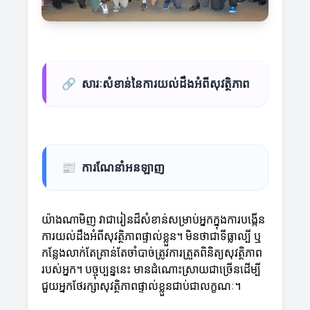
🔗
សារៈសំខាន់នៃការយល់ដឹងអំពីសុវត្ថិភាព
📰
ការណែនាំអនឡាញ
យ៉ាងណាមិញ វាជារៀនដ៏សំខាន់សម្រាប់អ្នកក្នុងការបង្កើន
ការយល់ដឹងអំពីសុវត្ថិភាពផ្ទាល់ខ្លួន។ មិនថាជាទីធ្លាល្បី ឬ
កន្លែងលាក់តែគ្រាន់តែចាំបាច់ត្រូវការត្រួតពិនិត្យសុវត្ថិភាព
របស់អ្នក។ បច្ចុប្បន្ននេះ មានដំណោះស្រាយជាច្រើនដើម្បី
ជួយអ្នកថែរក្សាសុវត្ថិភាពផ្ទាល់ខ្លួនជាប់ជាលក្ខណៈ។