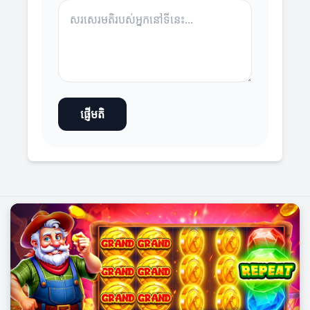
ផ្ញើមតិ