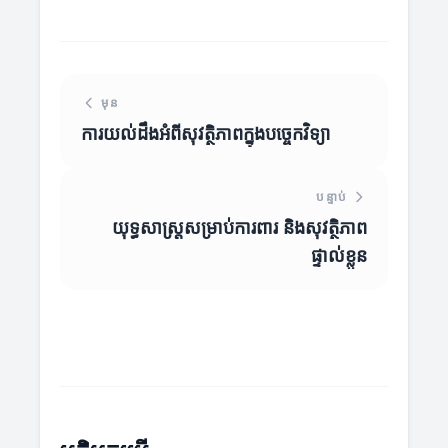
មុន
ការយល់ដឹងអំពីសុវត្ថិភាពក្នុងបច្ចេកវិទ្យា
បន្ទាប់
យុទ្ធសាស្ត្រសម្រាប់ការពារ និងសុវត្ថិភាព
ផ្ទាល់ខ្លួន