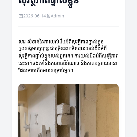
2026-06-14
Admin
សារៈសំខាន់នៃការយល់ដឹងអំពីសុវត្ថិភាពផ្ទាល់ខ្លួន
ក្នុងសង្គមបច្ចុប្បន្ន ជាច្រើននាក់មិនបានយល់ដឹងអំពី
សុវត្ថិភាពផ្ទាល់ខ្លួនរបស់ពួកគេ។ ការយល់ដឹងអំពីសុវត្ថិភាព
នេះទាក់ទងទៅនឹងការពារពីអំណាច និងភាពអន្ដរាយនានា
ដែលអាចកើតមានសម្រាប់អ្នក។