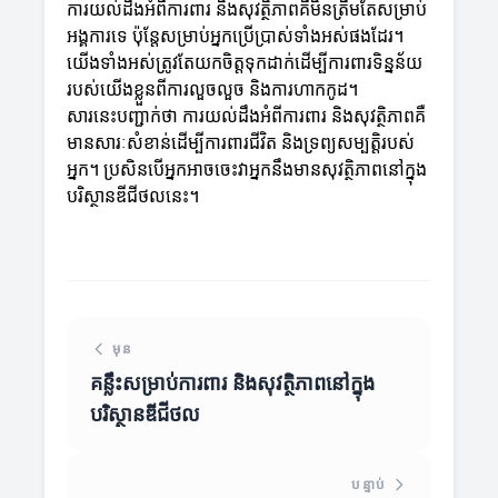
ការយល់ដឹងអំពីការពារ និងសុវត្ថិភាពគឺមិនត្រឹមតែសម្រាប់
អង្គការទេ ប៉ុន្តែសម្រាប់អ្នកប្រើប្រាស់ទាំងអស់ផងដែរ។
យើងទាំងអស់ត្រូវតែយកចិត្តទុកដាក់ដើម្បីការពារទិន្នន័យ
របស់យើងខ្លួនពីការលួចលួច និងការហាកកូដ។
សារនេះបញ្ជាក់ថា ការយល់ដឹងអំពីការពារ និងសុវត្ថិភាពគឺ
មានសារៈសំខាន់ដើម្បីការពារជីវិត និងទ្រព្យសម្បត្តិរបស់
អ្នក។ ប្រសិនបើអ្នកអាចចេះវាអ្នកនឹងមានសុវត្ថិភាពនៅក្នុង
បរិស្ថានឌីជីថលនេះ។
មុន
គន្លឹះសម្រាប់ការពារ និងសុវត្ថិភាពនៅក្នុង
បរិស្ថានឌីជីថល
បន្ទាប់