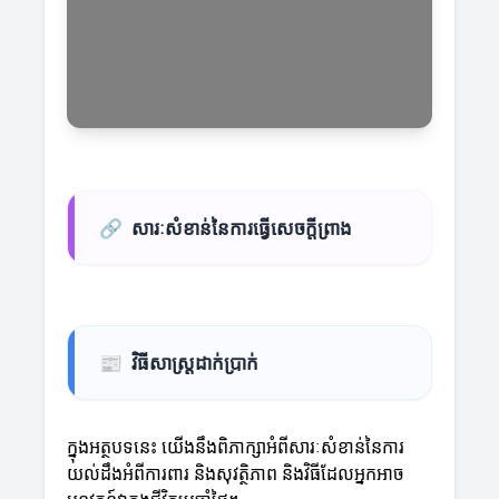
🔗
សារៈសំខាន់នៃការធ្វើសេចក្តីព្រាង
📰
វិធីសាស្ត្រដាក់ប្រាក់
ក្នុងអត្ថបទនេះ យើងនឹងពិភាក្សាអំពីសារៈសំខាន់នៃការ
យល់ដឹងអំពីការពារ និងសុវត្ថិភាព និងវិធីដែលអ្នកអាច