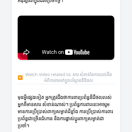
អនុវត្តន៍វាក្នុងជីវិតប្រចាំថ្ងៃ។
Watch Video related to: សារៈសំខាន់នៃការយល់ដឹង
▶
អំពីការពារនៅក្នុងបរិស្ថានឌីជីថល
មុនអ្វីផ្សេងទៀត អ្នកត្រូវដឹងថាការពារប្រព័ន្ធឌីជីថលរបស់
អ្នកគឺមានសារៈសំខាន់ណាស់។ ប្រព័ន្ធការពារនេះអាចរួម
មានការប្រើប្រាស់ពាក្យសម្ងាត់ដ៏ខ្លាំង ការប្រើប្រាស់ការពារ
ប្រព័ន្ធជាច្រើនជំហាន និងការផ្លាស់ប្តូរពាក្យសម្ងាត់ជា
ប្រចាំ។