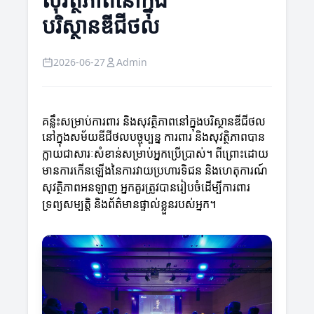
បរិស្ថានឌីជីថល
2026-06-27
Admin
គន្លឹះសម្រាប់ការពារ និងសុវត្ថិភាពនៅក្នុងបរិស្ថានឌីជីថល
នៅក្នុងសម័យឌីជីថលបច្ចុប្បន្ន ការពារ និងសុវត្ថិភាពបាន
ក្លាយជាសារៈសំខាន់សម្រាប់អ្នកប្រើប្រាស់។ ពីព្រោះដោយ
មានការកើនឡើងនៃការវាយប្រហារទិជន និងហេតុការណ៍
សុវត្ថិភាពអនឡាញ អ្នកគួរត្រូវបានរៀបចំដើម្បីការពារ
ទ្រព្យសម្បត្តិ និងព័ត៌មានផ្ទាល់ខ្លួនរបស់អ្នក។