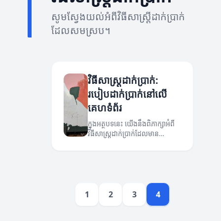
សូមស្វែងយល់អំពីវិធីសាស្ត្រីដាក់ប្រាក់
ដែលសមស្រប។
វិធីសាស្ត្រដាក់ប្រាក់:
របៀបដាក់ប្រាក់នៅលើ
គេហទំព័រ
ក្នុងអត្ថបទនេះ យើងនឹងពិភាក្សាអំពី
វិធីសាស្ត្រដាក់ប្រាក់ដែលមាន
ប្រសិទ្ធភាពសម្រាប់អ្នកប្រើប្រាស់។
1
2
3
4