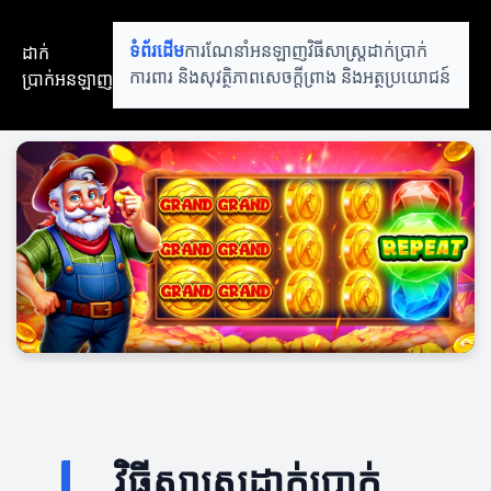
ដាក់
ទំព័រដើម
ការណែនាំអនឡាញ
វិធីសាស្ត្រដាក់ប្រាក់
ប្រាក់អនឡាញ
ការពារ និងសុវត្ថិភាព
សេចក្តីព្រាង និងអត្ថប្រយោជន៍
វិធីសាស្ត្រដាក់ប្រាក់