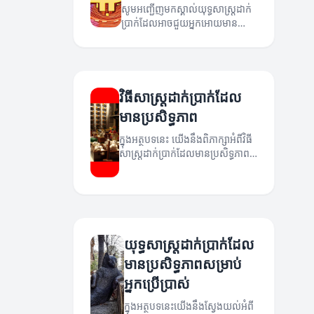
សូមអញ្ជើញមកស្គាល់យុទ្ធសាស្ត្រដាក់
ប្រាក់ដែលអាចជួយអ្នកអោយមាន
ប្រសិទ្ធភាពដល់ការប្រើប្រាស់ពេញ
និយម។
វិធីសាស្ត្រដាក់ប្រាក់ដែល
មានប្រសិទ្ធភាព
ក្នុងអត្ថបទនេះ យើងនឹងពិភាក្សាអំពីវិធី
សាស្ត្រដាក់ប្រាក់ដែលមានប្រសិទ្ធភាព
និងកែលម្អភាពរបស់វាជាមួយនឹង
បច្ចេកវិទ្យាថ្មីៗ។
យុទ្ធសាស្ត្រដាក់ប្រាក់ដែល
មានប្រសិទ្ធភាពសម្រាប់
អ្នកប្រើប្រាស់
ក្នុងអត្ថបទនេះយើងនឹងស្វែងយល់អំពី