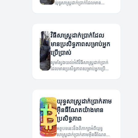
យុទ្ធសាស្ត្រដាក់ប្រាក់ដែលមាន
ប្រសិទ្ធភាពសម្រាប់អ្នកប្រើប្រាស់។
វិធីសាស្ត្រដាក់ប្រាក់ដែល
មានប្រសិទ្ធភាពសម្រាប់អ្នក
ប្រើប្រាស់
សូមស្វែងយល់អំពីវិធីសាស្ត្រដាក់ប្រាក់
ដែលមានប្រសិទ្ធភាពសម្រាប់អ្នកប្រើ
ប្រាស់ក្នុងការប្រើប្រាស់បច្ចេកវិទ្យាដោយ
សុវត្ថិភាព និងមានភាពងាយស្រួល។
យុទ្ធសាស្ត្រដាក់ប្រាក់តាម
អ៊ីនធឺណែតយ៉ាងមាន
ប្រសិទ្ធភាព
អត្ថបទនេះនឹងពិភាក្សាអំពីយុទ្ធ
សាស្ត្រដាក់ប្រាក់តាមអ៊ីនធឺណែត