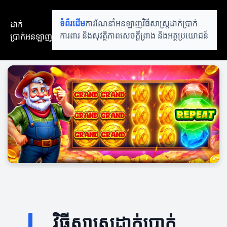
ដាក់
ទំព័រដើម
ការណែនាំអនឡាញ
វិធីសាស្ត្រដាក់ប្រាក់
ប្រាក់អនឡាញ
ការពារ និងសុវត្ថិភាព
សេចក្តីព្រាង និងអត្ថប្រយោជន៍
វិធីសាស្ត្រដាក់ប្រាក់