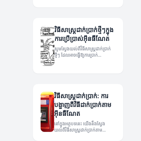
ដែលមានប្រសិទ្ធភាព។
វិធីសាស្ត្រដាក់ប្រាក់ថ្មីៗក្នុង
ការប្រើប្រាស់អ៊ីនធឺណែត
សូមស្វែងយល់ពីវិធីសាស្ត្រដាក់ប្រាក់
ថ្មីៗ ដែលអាចធ្វើឱ្យការប្រាក់
អ៊ីនធឺណែតរបស់អ្នកឆាប់រហ័សនិងមាន
សុវត្ថិភាព!
វិធីសាស្ត្រដាក់ប្រាក់: ការ
បង្ហាញពីវិធីដាក់ប្រាក់តាម
អ៊ីនធឺណែត
នៅក្នុងអត្ថបទនេះ យើងនឹងស្វែង
យល់ពីវិធីសាស្ត្រដាក់ប្រាក់តាម
អ៊ីនធឺណែត និងជំហានសំខាន់ៗដែល