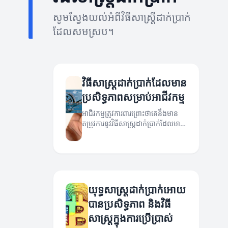
សូមស្វែងយល់អំពីវិធីសាស្ត្រីដាក់ប្រាក់
ដែលសមស្រប។
វិធីសាស្ត្រដាក់ប្រាក់ដែលមាន
ប្រសិទ្ធភាពសម្រាប់អាជីវកម្ម
អាជីវកម្មត្រូវការពារព្រោះថាគេនឹងមាន
តម្រូវការនូវវិធីសាស្ត្រដាក់ប្រាក់ដែលមាន
ប្រសិទ្ធភាព។ អត្ថបទនេះនឹងពន្យល់អំពីវិធី
សាស្ត្រដាក់ប្រាក់ថ្មីៗ និងអត្ថប្រយោជន៍
របស់វា។
យុទ្ធសាស្ត្រដាក់ប្រាក់អោយ
បានប្រសិទ្ធភាព និងវិធី
សាស្ត្រក្នុងការប្រើប្រាស់