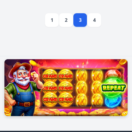
មានប្រសិទ្ធភាព។
1
2
3
4