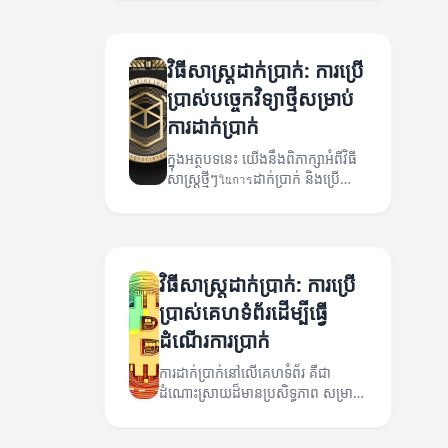
អ្នកគួរតែរំលឹក។
វិធីសាស្ត្រដាក់ប្រាក់: ការប្រើ
ប្រាស់បច្ចេកវិទ្យាថ្មីសម្រាប់
ការដាក់ប្រាក់
ក្នុងអត្ថបទនេះ យើងនឹងពិភាក្សាអំពីវិធី
សាស្ត្រថ្មីៗในการដាក់ប្រាក់ និងប្រើ
ប្រាស់បច្ចេកវិទ្យាដើម្បីធ្វើឲ្យដំណើរការ
នេះកាន់តែងាយស្រួល។
វិធីសាស្ត្រដាក់ប្រាក់: ការប្រើ
ប្រាស់គេហទំព័រដើម្បីធ្វើ
ដំណើរការប្រាក់
ការដាក់ប្រាក់នៅលើគេហទំព័រ គឺជា
ដំណោះស្រាយដ៏មានប្រសិទ្ធភាព សម្រាប់
អ្នកប្រើប្រាស់។ អត្ថបទនេះនឹងពន្យល់ពីវិធី
សាស្ត្រដាច់ដោយឡែក និងប្រើប្រាស់យ៉ាង