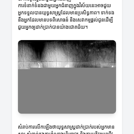
ការទំនាក់ទំនងជាមួយអ្នកជំនាញក្នុងវិស័យនេះអាចជួយ
អ្នកទទួលបានយុទ្ធសាស្ត្រដែលមានប្រសិទ្ធភាព។ ទាក់ទង
នឹងអ្នកដែលមានបទពិសោធន៍ និងសេវាកម្មផ្តល់ជូនដើម្បី
ជួយអ្នកឲ្យដាក់ប្រាក់បានយ៉ាងជោគជ័យ។
សំរាប់ការលើកឡើងថាយុទ្ធសាស្ត្រដាក់ប្រាក់របស់អ្នកមាន