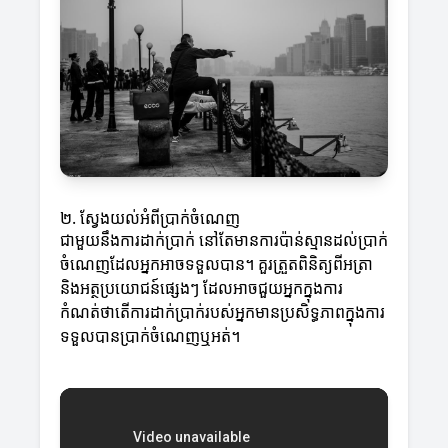
២. ស្វែងយល់អំពីប្រាក់ចំណេញ
ជាមួយនឹងការដាក់ប្រាក់ នៅតែមានការប៉ាន់ស្មានដល់ប្រាក់
ចំណេញដែលអ្នកអាចទទួលបាន។ គួរត្រួតពិនិត្យពីអត្រា
និងអត្ថប្រយោជន៍ផ្សេងៗ ដែលអាចជួយអ្នកក្នុងការ
កំណត់ថាតើការដាក់ប្រាក់របស់អ្នកមានប្រសិទ្ធភាពក្នុងការ
ទទួលបានប្រាក់ចំណេញឬអត់។