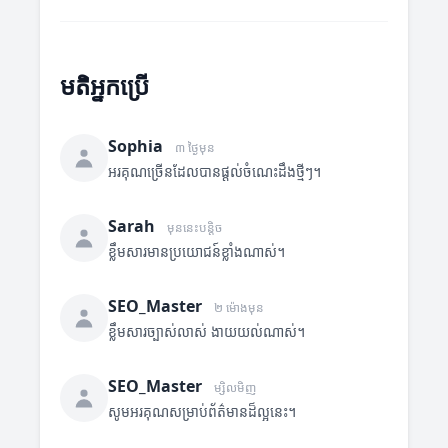
មតិអ្នកប្រើ
Sophia
៣ ថ្ងៃមុន
អរគុណច្រើនដែលបានផ្តល់ចំណេះដឹងថ្មីៗ។
Sarah
មុននេះបន្តិច
ខ្លឹមសារមានប្រយោជន៍ខ្លាំងណាស់។
SEO_Master
២ ម៉ោងមុន
ខ្លឹមសារច្បាស់លាស់ ងាយយល់ណាស់។
SEO_Master
ម្សិលមិញ
សូមអរគុណសម្រាប់ព័ត៌មានដ៏ល្អនេះ។