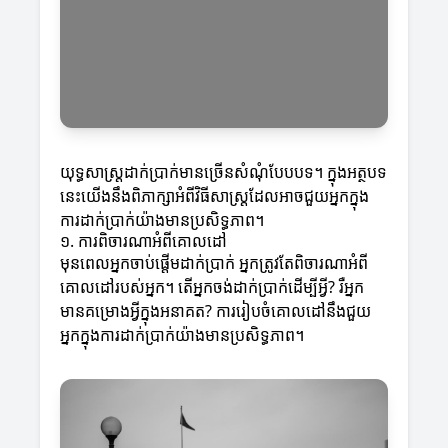
យុទ្ធសាស្ត្រដាក់ប្រាក់មានច្រើនសំណុំបែបបទ។ ក្នុងអត្ថបទ
នេះយើងនឹងពិភាក្សាអំពីវិធីសាស្ត្រដែលអាចជួយអ្នកក្នុង
ការដាក់ប្រាក់យ៉ាងមានប្រសិទ្ធភាព។
១. ការពិចារណាអំពីគោលដៅ
មុនពេលអ្នកចាប់ផ្តើមដាក់ប្រាក់ អ្នកត្រូវតែពិចារណាអំពី
គោលដៅរបស់អ្នក។ តើអ្នកចង់ដាក់ប្រាក់ដើម្បីអ្វី? រឺអ្នក
មានគម្រោងអ្វីក្នុងអនាគត? ការរៀបចំគោលដៅនឹងជួយ
អ្នកក្នុងការដាក់ប្រាក់យ៉ាងមានប្រសិទ្ធភាព។