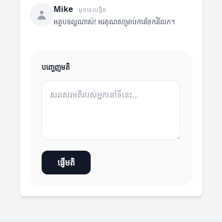
Mike
មុននេះបន្តិច
អត្ថបទល្អណាស់! អរគុណសម្រាប់ការចែករំលែក។
បញ្ចេញមតិ
ផ្ញើមតិ