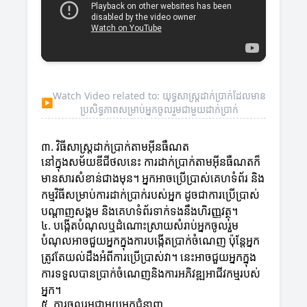
Watch Video related to: យុទ្ធសាស្ត្រដាក់ប្រាក់ដែលមាន
▶
ប្រសិទ្ធភាពសម្រាប់អ្នកចូលរួមជាមួយដាក់ប្រាក់
៣. វិធីសាស្ត្រ​ដាក់ប្រាក់តាមអ៊ីនធឺណត
នៅក្នុងសម័យឌីជីថលនេះ ការដាក់ប្រាក់តាមអ៊ីនធឺណតក៏
មានសារសំខាន់ជាងមុន។ អ្នកអាចប្រើប្រាស់គេហទំព័រ និង
កម្មវិធីសម្រាប់ការដាក់ប្រាក់របស់អ្នក ដូចជាការប្រើប្រាស់
បណ្ដាញសង្គម និងគេហទំព័រទាក់ទងនឹងហិរញ្ញវត្ថុ។
៤. បង្កើតបំណុលឬដំណោះស្រាយសំរាប់អ្នកចូលរួម
បំណុលអាចជួយអ្នកក្នុងការបង្កើតប្រាក់ចំណេញ ប៉ុន្តែអ្នក
ត្រូវតែយល់ដឹងអំពីការប្រើប្រាស់វា។ នេះអាចជួយអ្នកក្នុង
ការទទួលបានប្រាក់ចំណេញនិងការអភិវឌ្ឍអាជីវកម្មរបស់
អ្នក។
៥. ការចូលរួមជាមួយអ្នកជំនាញ