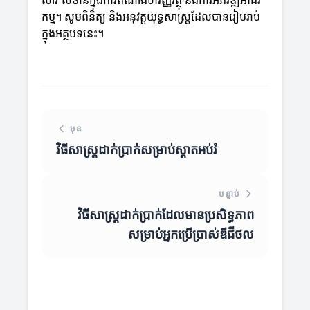
សារៈសំខាន់ក្នុងការតំណាងហិរញ្ញវត្ថុ និងការអភិវឌ្ឍអាជីវ
កម្ម។ សូមពិនិត្យ និងអនុវត្តយុទ្ធសាស្ត្រដែលបានរៀបរាប់
ក្នុងអត្ថបទនេះ។
មុន
វិធីសាស្ត្រដាក់ប្រាក់សម្រាប់ស្តាតអប់រំ
បន្ទាប់
វិធីសាស្ត្រដាក់ប្រាក់ដែលមានប្រសិទ្ធភាព
សម្រាប់អ្នកប្រើប្រាស់ឌីជីថល