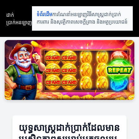
ដាក់
ទំព័រដើម
ការណែនាំអនឡាញ
វិធីសាស្ត្រដាក់ប្រាក់
ប្រាក់អនឡាញ
ការពារ និងសុវត្ថិភាព
សេចក្តីព្រាង និងអត្ថប្រយោជន៍
យុទ្ធសាស្ត្រដាក់ប្រាក់ដែលមាន
ប្រសិទ្ធភាពសម្រាប់អ្នកចូលរួម