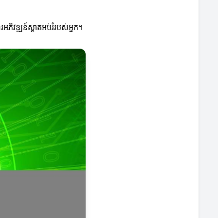
ភិវឌ្ឍន៍ស្តាតអប់រំរបស់អ្នក។