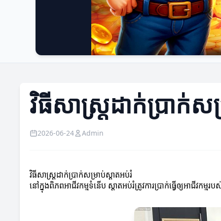
វិធីសាស្ត្រដាក់ប្រាក់សម
2026-06-24
Admin
វិធីសាស្ត្រដាក់ប្រាក់សម្រាប់ស្តាតអប់រំ
នៅក្នុងពិភពអាជីវកម្មទំនើប ស្តាតអប់រំត្រូវការប្រាក់ធ្វើឲ្យអាជីវកម