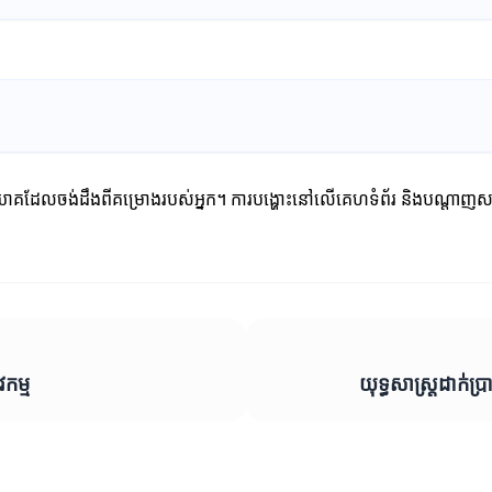
វិនិយោគដែលចង់ដឹងពីគម្រោងរបស់អ្នក។ ការបង្ហោះនៅលើគេហទំព័រ និងបណ្ត
វកម្ម
យុទ្ធសាស្ត្រដាក់ប