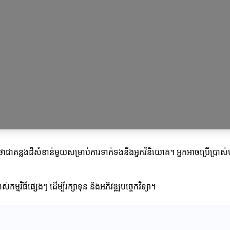
ារណាថាជាគន្លងដ៏សំខាន់មួយសម្រាប់ការទាក់ទងនឹងអ្នកវិនិយោគ។ អ្នកអាចប្រើប្រ
កម្មវិធីផ្សេងៗ ដើម្បីរក្សាទុន និងអភិវឌ្ឍបច្ចេកវិទ្យា។