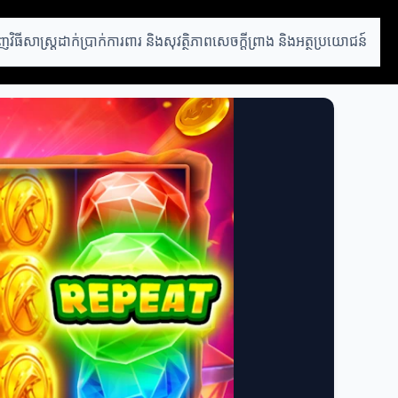
ាញ
វិធីសាស្ត្រដាក់ប្រាក់
ការពារ និងសុវត្ថិភាព
សេចក្តីព្រាង និងអត្ថប្រយោជន៍