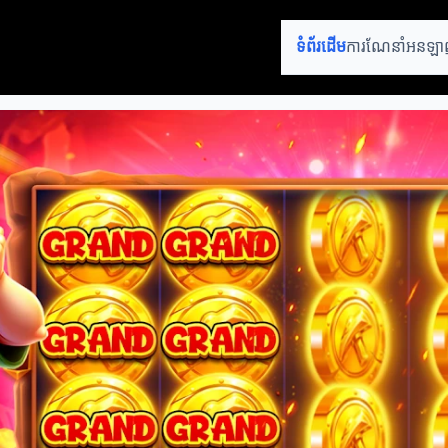
ទំព័រដើម
ការណែនាំអនឡ