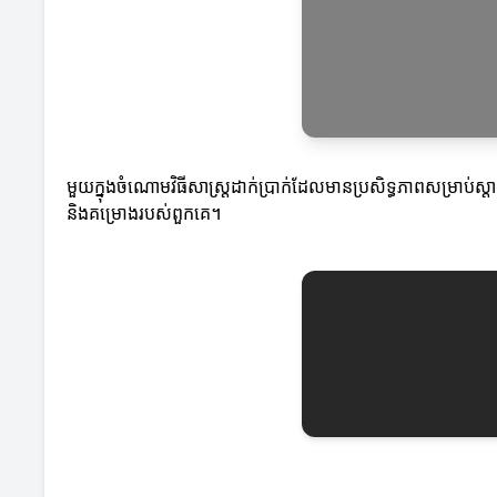
មួយក្នុងចំណោមវិធីសាស្ត្រដាក់ប្រាក់ដែលមានប្រសិទ្ធភាពសម្រាប់ស្
និងគម្រោងរបស់ពួកគេ។