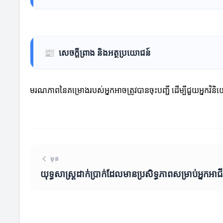
📰
សេចក្តីព្រាង និងអត្ថប្រយោជន៍
មរណភាពនៃគម្រោងរបស់អ្នកអាចត្រូវបានចុះបញ្ជី ដើម្បីជួយអ្នក
មុន
យុទ្ធសាស្ត្រដាក់ប្រាក់ដែលមានប្រសិទ្ធភាពសម្រាប់អ្នកអាជី