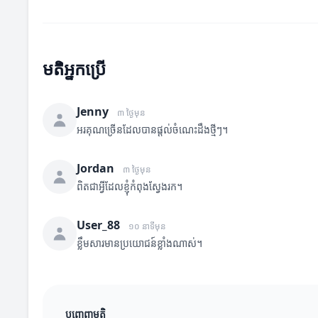
មតិអ្នកប្រើ
Jenny
៣ ថ្ងៃមុន
អរគុណច្រើនដែលបានផ្តល់ចំណេះដឹងថ្មីៗ។
Jordan
៣ ថ្ងៃមុន
ពិតជាអ្វីដែលខ្ញុំកំពុងស្វែងរក។
User_88
១០ នាទីមុន
ខ្លឹមសារមានប្រយោជន៍ខ្លាំងណាស់។
បញ្ចេញមតិ