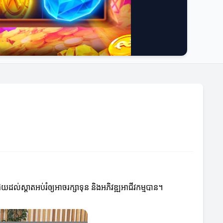
ចជួយដល់ស្តាតអប់រំឲ្យអាចរក្សាទុន និងអភិវឌ្ឍអាជីវកម្មបាន។