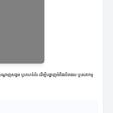
ាស់បណ្តាញសង្គម ឬគេហទំព័រ ដើម្បីបង្ហាញអំពីផលិតផល ឬសេវាកម្ម