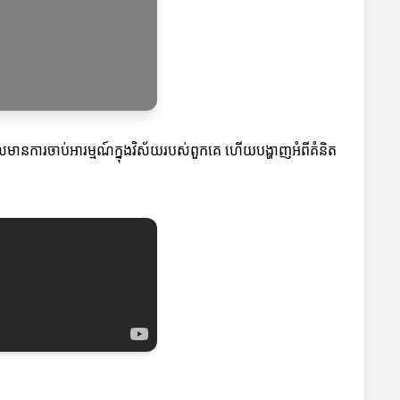
ដែលមានការចាប់អារម្មណ៍ក្នុងវិស័យរបស់ពួកគេ ហើយបង្ហាញអំពីគំនិត