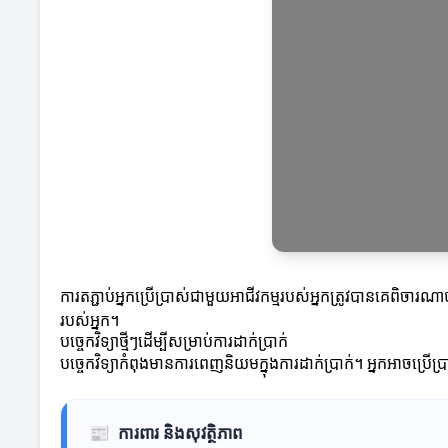
ការតភ្ជាប់អ្នកប្រើប្រាស់ជាមួយអាជីវកម្មរបស់អ្នកត្រូវបានគេពិច
របស់អ្នក។
បច្ចេកវិទ្យាថ្មីៗដើម្បីសម្រាប់ការដាក់ប្រាក់
បច្ចេកវិទ្យាកំពុងមានការពេញនិយមក្នុងការដាក់ប្រាក់។ អ្នកអាចប្រើប្រាស់
📰
ការពារ និងសុវត្ថិភាព