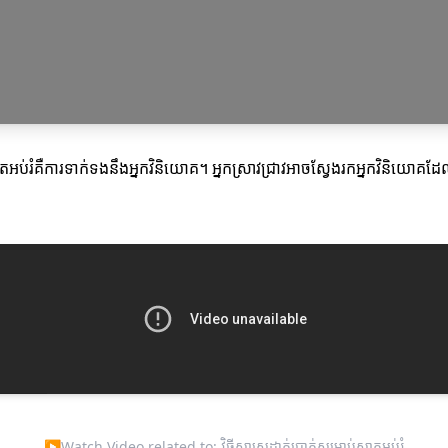
តាតអប់រំគឺការទាក់ទងនឹងអ្នកវិនិយោគ។ អ្នកស្រាវជ្រាវអាចស្វែងរកអ្នកវិនិយោគ
▶
Watch Video related to: វិធីសាស្ត្រដាក់ប្រាក់សម្រាប់ស្តាតអប់រំ