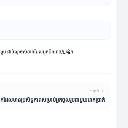
ាញសង្គម ជាចំណុចសំខាន់ដែលអ្នកមិនអាច忽略។
បន្ទាប់
្រាក់ដែលមានប្រសិទ្ធភាពសម្រាប់អ្នកចូលរួមជាមួយដាក់ប្រាក់