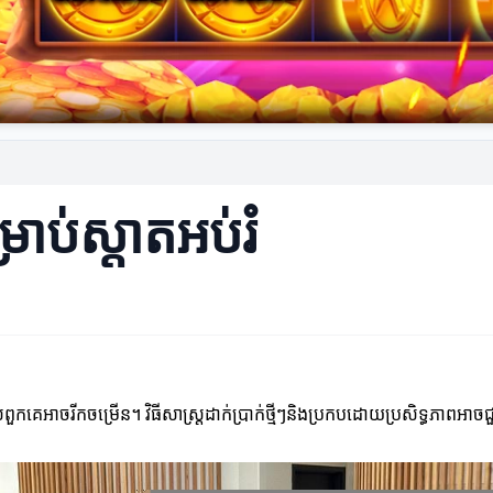
្រាប់ស្តាតអប់រំ
្មរបស់ពួកគេអាចរីកចម្រើន។ វិធីសាស្ត្រដាក់ប្រាក់ថ្មីៗនិងប្រកបដោយប្រសិទ្ធភាពអា