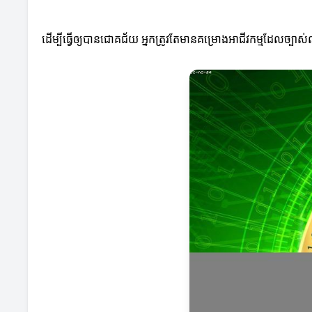
ដើម្បីធ្វើឲ្យបានជោគជ័យ អ្នកត្រូវតែមានគម្រោងអាជីវកម្មដែលច្បា