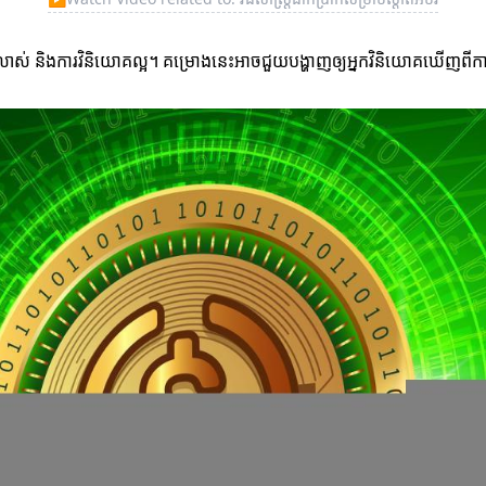
ស់លាស់ និងការវិនិយោគល្អ។ គម្រោងនេះអាចជួយបង្ហាញឲ្យអ្នកវិនិយោគឃើញពីការអ