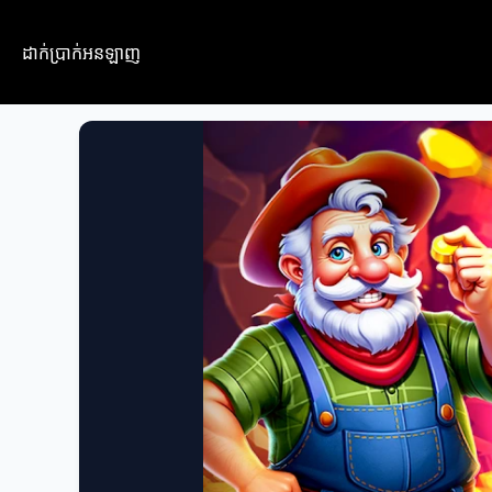
ដាក់ប្រាក់អនឡាញ