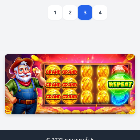
1
2
3
4