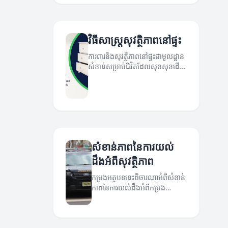
វិធីសាស្ត្រសុវត្ថិភាពនៅផ្ទះ
ការពារនិងសុវត្ថិភាពនៅផ្ទះជាមូលដ្ឋាន
សំខាន់សម្រាប់ជីវិតដែលសុខសុខដើម្បី
ធានាថាក្រុមគ្រួសារនៅក្នុងសុវត្ថិភាព។
សំខាន់ភាពនៃការយល់
ដឹងអំពីសុវត្ថិភាព
កម្រងអត្ថបទនេះពិចារណាអំពីសំខាន់
ភាពនៃការយល់ដឹងអំពីកម្រង
សុវត្ថិភាពក្នុងជីវិតប្រចាំថ្ងៃ។