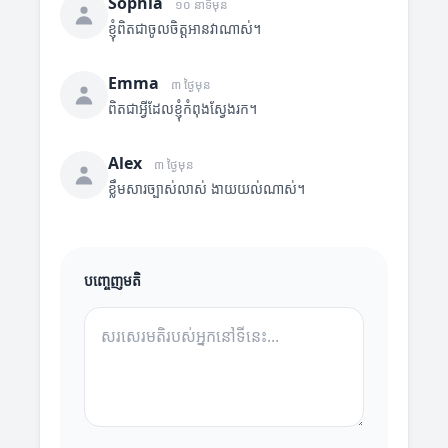
Sophia
១០ នាទីមុន
ខ្ញុំពិតជាចូលចិត្តអានវាណាស់។
Emma
៣ ថ្ងៃមុន
ពិតជាអ្វីដែលខ្ញុំកំពុងស្វែងរក។
Alex
៣ ថ្ងៃមុន
ខ្លឹមសារច្បាស់លាស់ ងាយយល់ណាស់។
បញ្ចេញមតិ