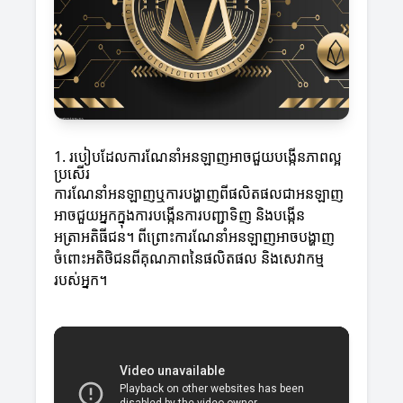
1. របៀបដែលការណែនាំអនឡាញអាចជួយបង្កើនភាពល្អ
ប្រសើរ
ការណែនាំអនឡាញឬការបង្ហាញពីផលិតផលជាអនឡាញ
អាចជួយអ្នកក្នុងការបង្កើនការបញ្ជាទិញ និងបង្កើន
អត្រាអតិធីជន។ ពីព្រោះការណែនាំអនឡាញអាចបង្ហាញ
ចំពោះអតិថិជនពីគុណភាពនៃផលិតផល និងសេវាកម្ម
របស់អ្នក។