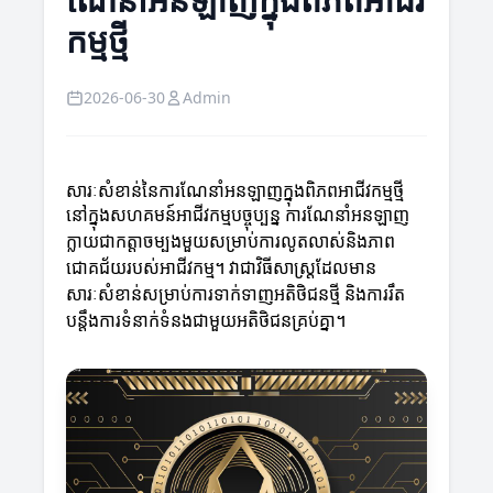
កម្មថ្មី
2026-06-30
Admin
សារៈសំខាន់នៃការណែនាំអនឡាញក្នុងពិភពអាជីវកម្មថ្មី
នៅក្នុងសហគមន៍អាជីវកម្មបច្ចុប្បន្ន ការណែនាំអនឡាញ
ក្លាយជាកត្តាចម្បងមួយសម្រាប់ការលូតលាស់និងភាព
ជោគជ័យរបស់អាជីវកម្ម។ វាជាវិធីសាស្ត្រដែលមាន
សារៈសំខាន់សម្រាប់ការទាក់ទាញអតិថិជនថ្មី និងការរឹត
បន្តឹងការទំនាក់ទំនងជាមួយអតិថិជនគ្រប់គ្នា។