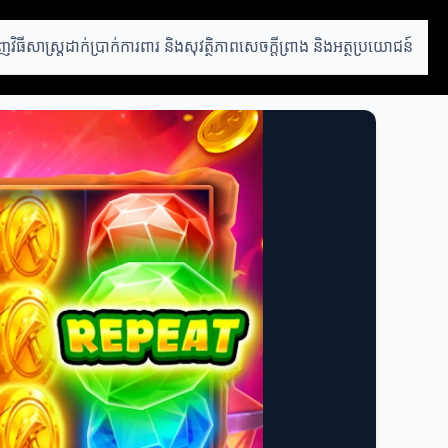
ាញ
វិធីសាស្ត្រដាក់ប្រាក់
ការពារ និងសុវត្ថិភាព
សេចក្តីព្រាង និងអត្ថប្រយោជន៍