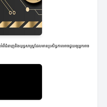
់អំពីជំនាញនិងយុទ្ធសាស្រ្តដែលមានប្រសិទ្ធភាពអាចជួយឲ្យអ្នកអាច