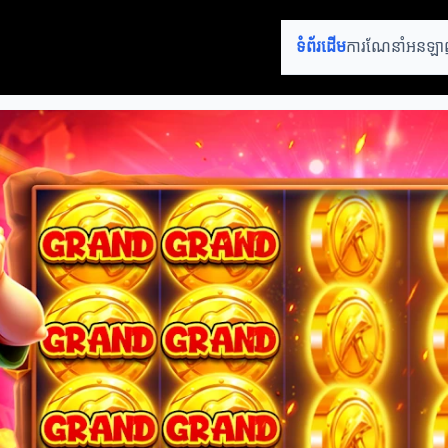
ទំព័រដើម
ការណែនាំអនឡ