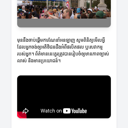
មុននឹងចាប់ផ្តើមការណែនាំអនឡាញ សូមពិនិត្យមើលអ្វី
ដែលអ្នកចង់ឲ្យអតិថិជនដឹងអំពីផលិតផល ឬសេវាកម្ម
របស់អ្នក។ ព័ត៌មាននេះគួរត្រូវបានរៀបចំឲ្យមានភាពច្បាស់
លាស់ និងមានប្រយោជន៍។