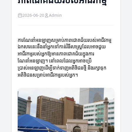
2026-06-20
Admin
ការណែនាំអនឡាញសម្រាប់ភាពជោគជ័យរបស់អាជីវកម្ម
ឯកសារនេះនឹងនាំអ្នកទៅកាន់វិធីសាស្ត្រដែលអាចជួយ
អាជីវកម្មរបស់អ្នកឱ្យមានភាពជោគជ័យក្នុងការ
ណែនាំអនឡាញ។ នៅពេលដែលអ្នកអាចប្រើ
ប្រាស់អនឡាញដើម្បីទាក់ទាញអតិថិជនថ្មី និងរក្សាទុក
អតិថិជនសម្រាប់អាជីវកម្មរបស់អ្នក។