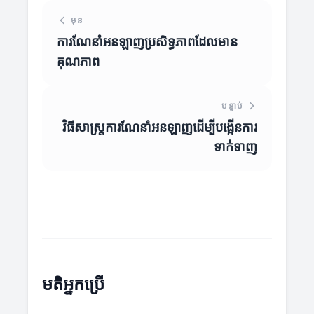
មុន
ការណែនាំអនឡាញប្រសិទ្ធភាពដែលមាន
គុណភាព
បន្ទាប់
វិធីសាស្ត្រការណែនាំអនឡាញដើម្បីបង្កើនការ
ទាក់ទាញ
មតិអ្នកប្រើ