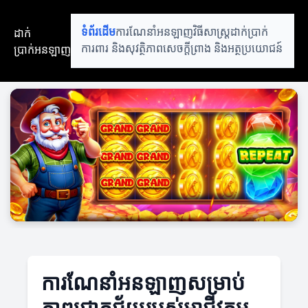
ដាក់
ទំព័រដើម
ការណែនាំអនឡាញ
វិធីសាស្ត្រដាក់ប្រាក់
ប្រាក់អនឡាញ
ការពារ និងសុវត្ថិភាព
សេចក្តីព្រាង និងអត្ថប្រយោជន៍
ការណែនាំអនឡាញសម្រាប់
ភាពជោគជ័យរបស់អាជីវកម្ម