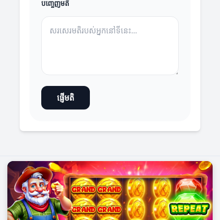
បញ្ចេញមតិ
ផ្ញើមតិ