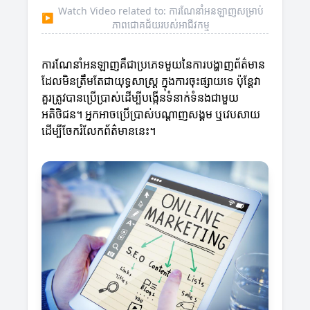
Watch Video related to: ការណែនាំអនឡាញសម្រាប់
▶
ភាពជោគជ័យរបស់អាជីវកម្ម
ការណែនាំអនឡាញគឺជាប្រភេទមួយនៃការបង្ហាញព័ត៌មាន
ដែលមិនត្រឹមតែជាយុទ្ធសាស្ត្រ ក្នុងការចុះផ្សាយទេ ប៉ុន្តែវា
គួរត្រូវបានប្រើប្រាស់ដើម្បីបង្កើនទំនាក់ទំនងជាមួយ
អតិថិជន។ អ្នកអាចប្រើប្រាស់បណ្តាញសង្គម ឬវេបសាយ
ដើម្បីចែករំលែកព័ត៌មាននេះ។