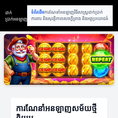
ដាក់
ទំព័រដើម
ការណែនាំអនឡាញ
វិធីសាស្ត្រដាក់ប្រាក់
ប្រាក់អនឡាញ
ការពារ និងសុវត្ថិភាព
សេចក្តីព្រាង និងអត្ថប្រយោជន៍
ការណែនាំអនឡាញសម័យថ្មី
និយម