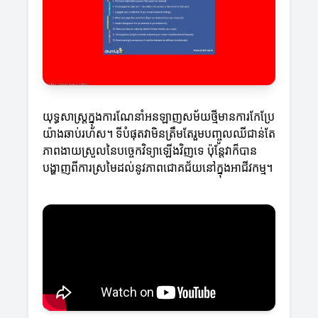
យុទ្ធសាស្ត្រក្នុងការណែនាំអនឡាញសម័យថ្មីមានការកែប្រែ
យ៉ាងឆាប់រហ័ស។ ទីបំផុតវាមិនត្រឹមតែរួមបញ្ចូលឈីជាន់តែ
ភាពងាយស្រួលនៃបច្ចេកវិទ្យាឡើងវិញទេ ប៉ុន្តែវាក៏បាន
បង្ហាញពីការស្រមៃដល់នូវភាពជោគជ័យនៅក្នុងអាជីវកម្ម។