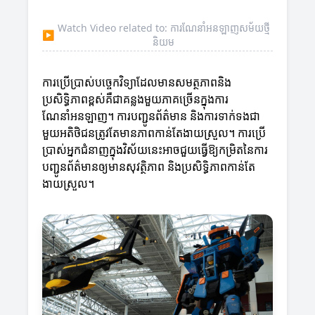
Watch Video related to: ការណែនាំអនឡាញសម័យថ្មី
▶
និយម
ការប្រើប្រាស់បច្ចេកវិទ្យាដែលមានសមត្ថភាពនិង
ប្រសិទ្ធិភាពខ្ពស់គឺជាគន្លងមួយភាគច្រើនក្នុងការ
ណែនាំអនឡាញ។ ការបញ្ជូនព័ត៌មាន និងការទាក់ទងជា
មួយអតិថិជនត្រូវតែមានភាពកាន់តែងាយស្រួល។ ការប្រើ
ប្រាស់អ្នកជំនាញក្នុងវិស័យនេះអាចជួយធ្វើឱ្យកម្រិតនៃការ
បញ្ជូនព័ត៌មានឲ្យមានសុវត្ថិភាព និងប្រសិទ្ធិភាពកាន់តែ
ងាយស្រួល។