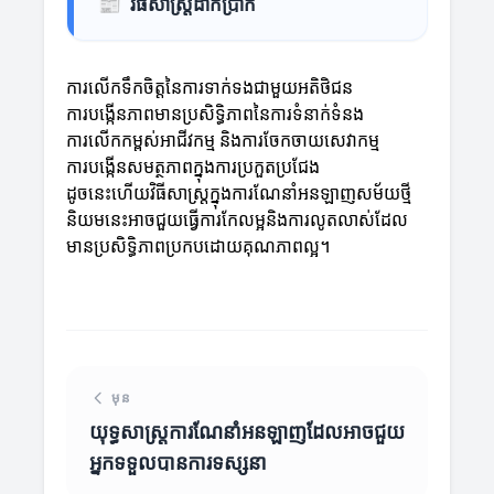
📰
វិធីសាស្ត្រដាក់ប្រាក់
ការលើកទឹកចិត្ត​នៃការទាក់ទងជាមួយអតិថិជន
ការបង្កើនភាពមានប្រសិទ្ធិភាពនៃការទំនាក់ទំនង
ការលើកកម្ពស់អាជីវកម្ម និងការចែកចាយសេវាកម្ម
ការបង្កើនសមត្ថភាពក្នុងការប្រកួតប្រជែង
ដូចនេះហើយវិធីសាស្ត្រក្នុងការណែនាំអនឡាញសម័យថ្មី
និយមនេះអាចជួយធ្វើការកែលម្អនិងការលូតលាស់ដែល
មានប្រសិទ្ធិភាពប្រកបដោយគុណភាពល្អ។
មុន
យុទ្ធសាស្ត្រការណែនាំអនឡាញដែលអាចជួយ
អ្នកទទួលបានការទស្សនា