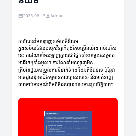
2026-06-15
Admin
ការណែនាំអនឡាញសម័យថ្មីនិយម
ក្នុងសម័យដែលបច្ចេកវិទ្យាកំពុងរីកចម្រើនយ៉ាងឆាប់រហ័ស
នេះ ការណែនាំអនឡាញក្លាយជាផ្នែកសំខាន់មួយសម្រាប់
អាជីវកម្មទាំងមូល។ ការណែនាំអនឡាញមិន
ត្រឹមតែជួយសម្រួលការទំនាក់ទំនងនឹងអតិថិជនទេ ប៉ុន្តែវា
អាចជួយឱ្យអាជីវកម្មមានភាពច្បាស់លាស់ និងទាក់ទាញ
ភាពចាប់អារម្មណ៍ពីអតិថិជនបានយ៉ាងមានប្រសិទ្ធិភាព។