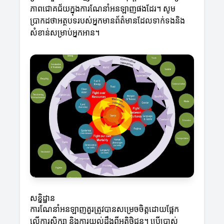
ភាពជោគជ័យក្នុងការណែនាំអនឡាញផងដែរ។ សូម
ប្រាកដថាអត្ថបទរបស់អ្នកមានព័ត៌មានដែលទាក់ទងនិង
សំខាន់សម្រាប់អ្នកអាន។
សន្និដ្ឋាន
ការណែនាំអនឡាញគួរត្រូវបានសម្រេចចិត្តដោយផ្អែក
លើការសិក្សា និងការយល់ដឹងពីអតិថិជន។ ប្រើប្រាស់