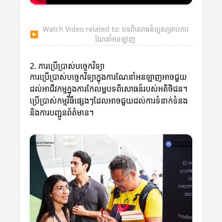
Watch Video related to: បទពិសោធន៍ល្អសម្រាប់ការ
▶
ណែនាំអនឡាញ
2. ការប្រើប្រាស់បច្ចេកវិទ្យា
ការប្រើប្រាស់បច្ចេកវិទ្យាក្នុងការណែនាំអនឡាញអាចជួយ
ដល់អាជីវកម្មក្នុងការកែលម្អបទពិសោធន៍របស់អតិថិជន។
ប្រើប្រាស់កម្មវិធីផ្សេងៗដែលអាចជួយដល់ការទំនាក់ទំនង
និងការបញ្ជូនព័ត៌មាន។