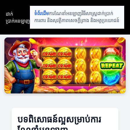
ដាក់
ទំព័រដើម
ការណែនាំអនឡាញ
វិធីសាស្ត្រដាក់ប្រាក់
ប្រាក់អនឡាញ
ការពារ និងសុវត្ថិភាព
សេចក្តីព្រាង និងអត្ថប្រយោជន៍
បទពិសោធន៍ល្អសម្រាប់ការ
ណែនាំអនឡាញ