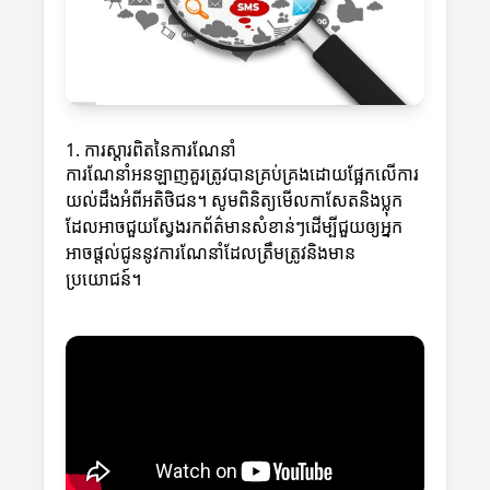
1. ការស្តារពិតនៃការណែនាំ
ការណែនាំអនឡាញគួរត្រូវបានគ្រប់គ្រងដោយផ្អែកលើការ
យល់ដឹងអំពីអតិថិជន។ សូមពិនិត្យមើលកាសែតនិងប្លុក
ដែលអាចជួយស្វែងរកព័ត៌មានសំខាន់ៗដើម្បីជួយឲ្យអ្នក
អាចផ្តល់ជូននូវការណែនាំដែលត្រឹមត្រូវនិងមាន
ប្រយោជន៍។