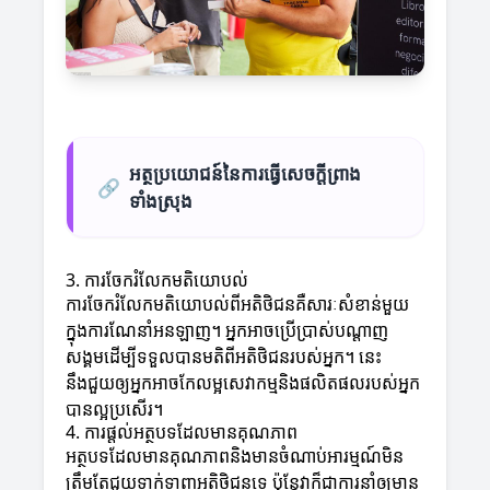
អត្ថប្រយោជន៍នៃការធ្វើសេចក្តីព្រាង
🔗
ទាំងស្រុង
3. ការចែករំលែកមតិយោបល់
ការចែករំលែកមតិយោបល់ពីអតិថិជនគឺសារៈសំខាន់មួយ
ក្នុងការណែនាំអនឡាញ។ អ្នកអាចប្រើប្រាស់បណ្ដាញ
សង្គមដើម្បីទទួលបានមតិពីអតិថិជនរបស់អ្នក។ នេះ
នឹងជួយឲ្យអ្នកអាចកែលម្អសេវាកម្មនិងផលិតផលរបស់អ្នក
បានល្អប្រសើរ។
4. ការផ្តល់អត្ថបទដែលមានគុណភាព
អត្ថបទដែលមានគុណភាពនិងមានចំណាប់អារម្មណ៍មិន
ត្រឹមតែជួយទាក់ទាញអតិថិជនទេ ប៉ុន្តែវាក៏ជាការនាំឲ្យមាន