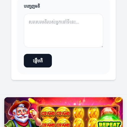
បញ្ចេញមតិ
ផ្ញើមតិ