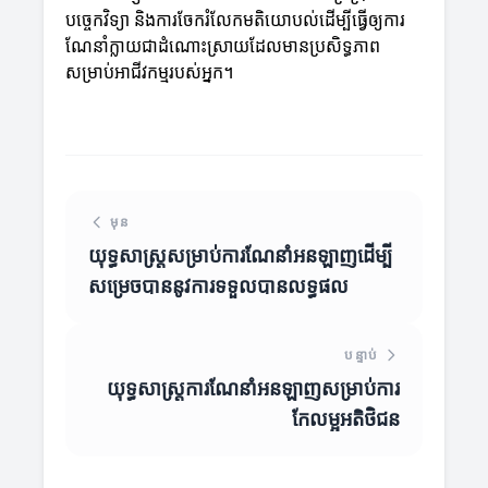
បច្ចេកវិទ្យា និងការចែករំលែកមតិយោបល់ដើម្បីធ្វើឲ្យការ
ណែនាំក្លាយជាដំណោះស្រាយដែលមានប្រសិទ្ធភាព
សម្រាប់អាជីវកម្មរបស់អ្នក។
មុន
យុទ្ធសាស្ត្រសម្រាប់ការណែនាំអនឡាញដើម្បី
សម្រេចបាននូវការទទួលបានលទ្ធផល
បន្ទាប់
យុទ្ធសាស្ត្រការណែនាំអនឡាញសម្រាប់ការ
កែលម្អអតិថិជន