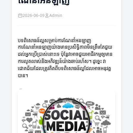
2026-06-09
Admin
បទពិសោធន៍ល្អសម្រាប់ការណែនាំអនឡាញ
ការណែនាំអនឡាញយ៉ាងមានប្រសិទ្ធិភាពមិនត្រឹមតែជួយ
ដល់អ្នកប្រើប្រាស់នោះទេ ប៉ុន្តែវាអាចជួយអាជីវកម្មឲ្យមាន
ការលូតលាស់និងអភិវឌ្ឍន៍យ៉ាងឆាប់រហ័ស។ ដូច្នេះ វា
ជោគជ័យដែលត្រូវគិតពីបទពិសោធន៍ល្អដែលអាចអនុវត្ត
បាន។