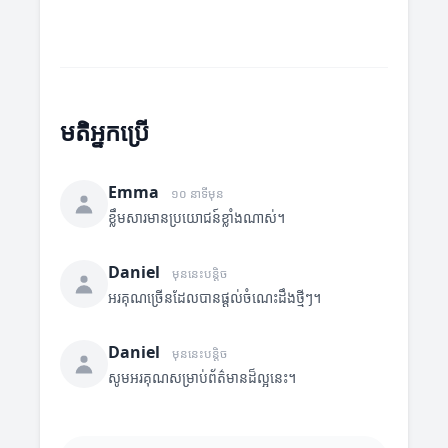
មតិអ្នកប្រើ
Emma
១០ នាទីមុន
ខ្លឹមសារមានប្រយោជន៍ខ្លាំងណាស់។
Daniel
មុននេះបន្តិច
អរគុណច្រើនដែលបានផ្តល់ចំណេះដឹងថ្មីៗ។
Daniel
មុននេះបន្តិច
សូមអរគុណសម្រាប់ព័ត៌មានដ៏ល្អនេះ។