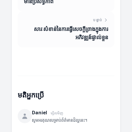
មានប្រសិទ្ធភាព
បន្ទាប់
សារៈសំខាន់នៃការធ្វើសេចក្តីព្រាងក្នុងការ
អភិវឌ្ឍន៍ផ្ទាល់ខ្លួន
មតិអ្នកប្រើ
Daniel
ម្សិលមិញ
សូមអរគុណសម្រាប់ព័ត៌មានដ៏ល្អនេះ។