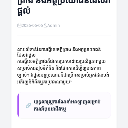
ផ្តល់
2026-06-06
Admin
សារៈសំខាន់នៃការធ្វើសេចក្តីព្រាង និងអត្ថប្រយោជន៍
ដែលវាផ្តល់
ការធ្វើសេចក្តីព្រាងគឺជាការប្រកបដោយប្រសិទ្ធភាពមួយ
សម្រាប់ការរៀបចំគំនិត និងផែនការដើម្បីឲ្យមានភាព
ច្បាស់។ វាផ្តល់អត្ថប្រយោជន៍ជាច្រើនសម្រាប់អ្នកដែលចង់
អភិវឌ្ឍន៍គំនិតឬគម្រោងណាមួយ។
យុទ្ធសាស្ត្រការណែនាំអនឡាញសម្រាប់
🔗
ការនាំមុខអាជីវកម្ម